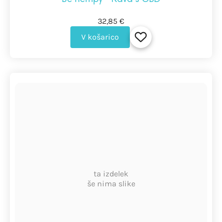
32,85 €
V košarico
ta izdelek
še nima slike