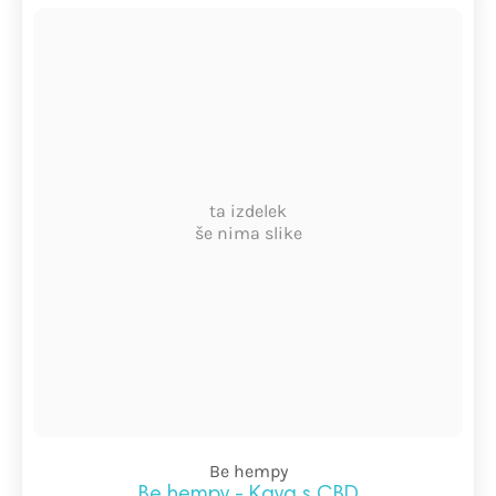
ta izdelek
še nima slike
Be hempy
Be hempy - Kava s CBD