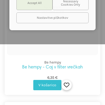
ta izdelek
še nima slike
Nastavitve piškotkov
Be hempy
Be hempy - Čaj v filter vrečkah
6,35 €
V košarico