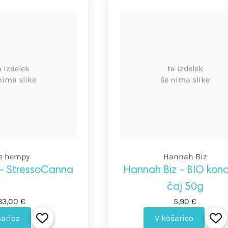
a izdelek
ta izdelek
nima slike
še nima slike
e hempy
Hannah Biz
- StressoCanna
Hannah Biz - BIO kono
čaj 50g
33,00 €
5,90 €
šarico
V košarico