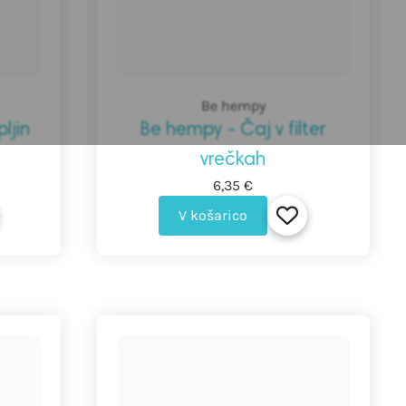
Be hempy
ljin
Be hempy - Čaj v filter
vrečkah
6,35 €
V košarico