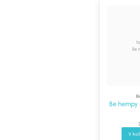
t
še 
B
Be hempy 
V ko