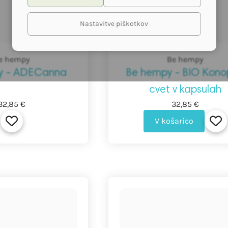
Nastavitve piškotkov
e hempy
Be hempy
y - ADECanna
Be hempy - BIO Konop
cvet v kapsulah
32,85 €
32,85 €
V košarico