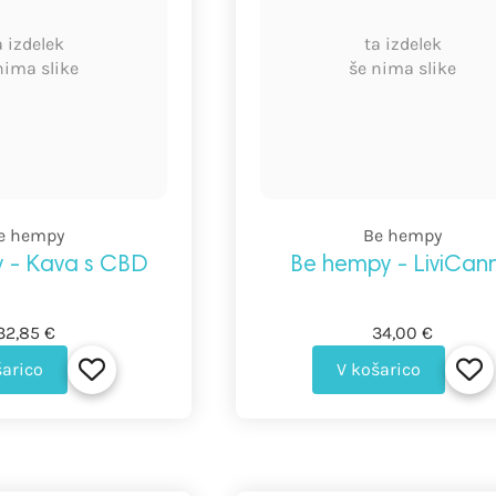
a izdelek
ta izdelek
nima slike
še nima slike
e hempy
Be hempy
 - Kava s CBD
Be hempy - LiviCan
32,85 €
34,00 €
šarico
V košarico