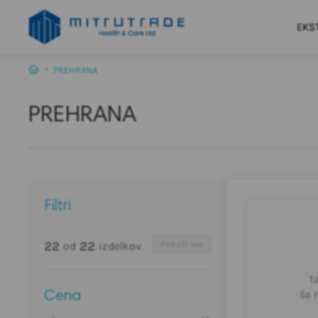
EKS
PREHRANA
PREHRANA
Filtri
22
22
od
izdelkov
Prikaži vse
t
še 
Cena