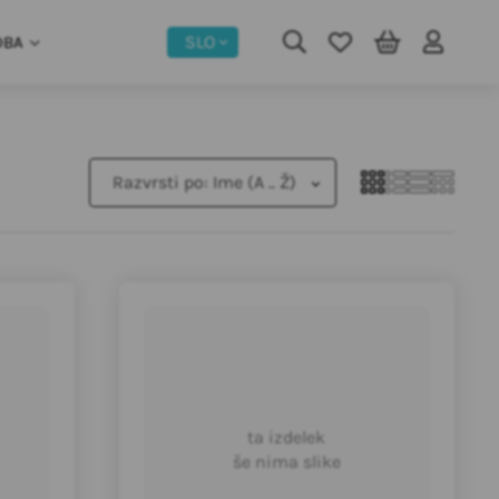
SLO
DBA
Razvrsti po:
Ime (A .. Ž)
ta izdelek
še nima slike