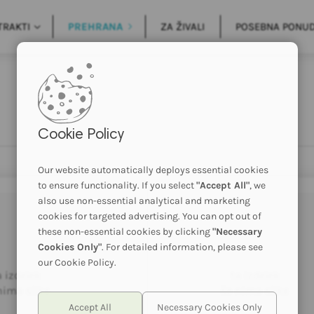
TRAKTI
PREHRANA
ZA ŽIVALI
POSEBNA PONU
Cookie Policy
Our website automatically deploys essential cookies
to ensure functionality. If you select
"Accept All"
, we
also use non-essential analytical and marketing
cookies for targeted advertising. You can opt out of
these non-essential cookies by clicking
"Necessary
Cookies Only"
. For detailed information, please see
our Cookie Policy.
a izdelek
ta izdelek
nima slike
še nima slike