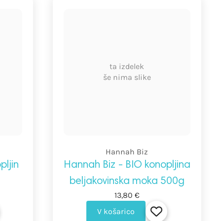
ta izdelek
še nima slike
Hannah Biz
pljin
Hannah Biz - BIO konopljina
beljakovinska moka 500g
13,80 €
V košarico