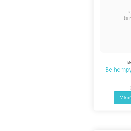
t
še 
B
Be hempy
V ko