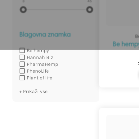
3
45
do
€
Blagovna znamka
B
Be hemp
Be hempy
Hannah Biz
PharmaHemp
PhenoLife
Plant of life
Weebee
+ Prikaži vse