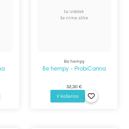
ta izdelek
še nima slike
Be hempy
na
Be hempy - ProbiCanna
32,30 €
V košarico